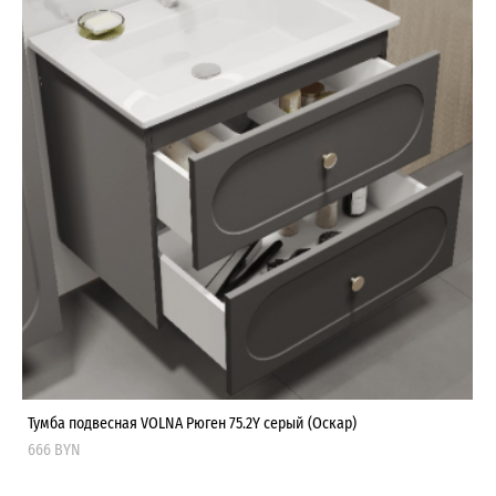
Тумба подвесная VOLNA Рюген 75.2Y серый (Оскар)
666 BYN