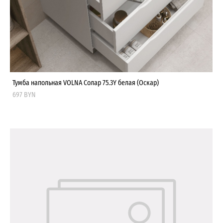
Тумба напольная VOLNA Солар 75.3Y белая (Оскар)
697 BYN