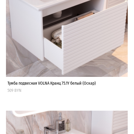
Тумба подвесная VOLNA Кранц 75.1Y белый (Оскар)
509 BYN